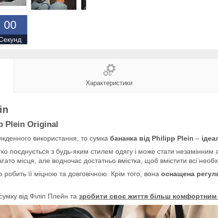
0
0
Секунд
Характеристики
in
 Plein Original
якденного використання, то сумка
бананка від Philipp Plein
–
ідеа
гко поєднується з будь-яким стилем одягу і може стати незамінним а
гато місця, але водночас достатньо вмістка, щоб вмістити всі необхі
о робить її міцною та довговічною. Крім того, вона
оснащена регул
сумку від Філіп Плейн та
зробити своє життя більш комфортним 