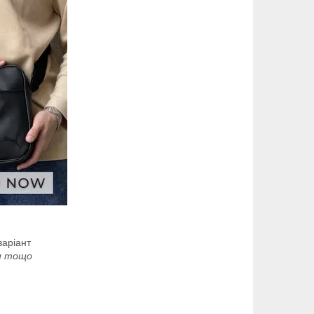
аріант
и тощо