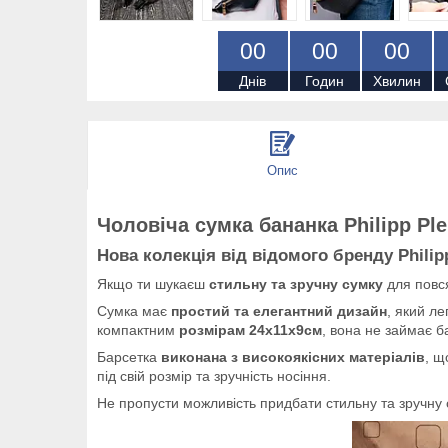
0
0
0
0
0
0
Днів
Годин
Хвилин
Опис
Чоловіча сумка бананка Philipp Ple
Нова колекція від відомого бренду Philipp
Якщо ти шукаєш
стильну та зручну сумку
для повс
Сумка має
простий та елегантний дизайн
, який ле
компактним
розмірам 24х11х9см
, вона не займає ба
Барсетка
виконана з високоякісних матеріалів
, щ
під свій розмір та зручність носіння.
Не пропусти можливість придбати стильну та зручну 