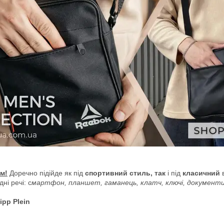
м!
Доречно підійде як під
спортивний стиль, так
і під
класичний
в
ні речі: с
мартфон, планшет, гаманець, клатч, ключі, документ
lipp Plein