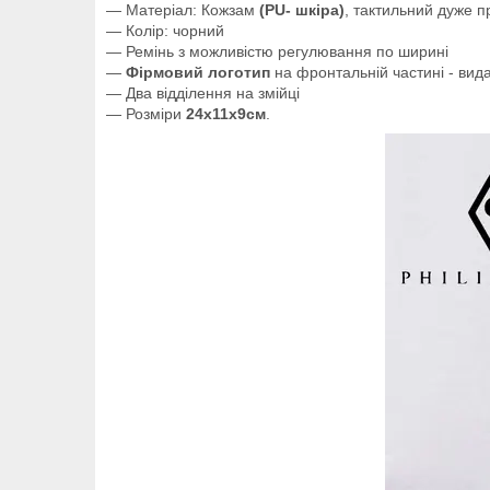
— Матеріал: Кожзам
(PU- шкіра)
, тактильний дуже 
— Колір: чорний
— Ремінь з можливістю регулювання по ширині
—
Фірмовий логотип
на фронтальній частині - вид
— Два відділення на змійці
— Розміри
24х11х9см
.