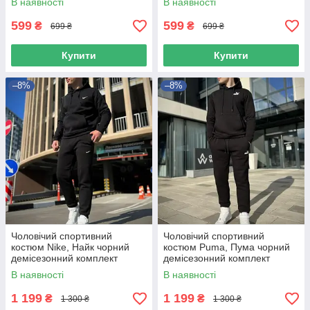
В наявності
В наявності
599
599
₴
₴
699 ₴
699 ₴
Купити
Купити
–8%
–8%
Чоловічий спортивний
Чоловічий спортивний
костюм Nike, Найк чорний
костюм Puma, Пума чорний
демісезонний комплект
демісезонний комплект
В наявності
В наявності
1 199
1 199
₴
₴
1 300 ₴
1 300 ₴