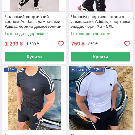
Чоловічий спортивний
Чоловічі спортивні штани з
костюм Adidas з лампасами,
лампасами Adidas, спортивки
Адідас чорний демісезонний
Адідас чорні XS - 5XL
комплект
Готово до відправки
Готово до відправки
1 299
759
₴
₴
1 599 ₴
859 ₴
Купити
Купити
–11%
Новинка
–12%