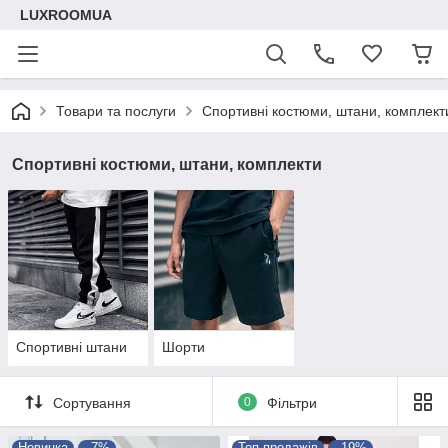
LUXROOMUА
Товари та послуги
Спортивні костюми, штани, комплект
Спортивні костюми, штани, комплекти
Спортивні штани
Шорти
Сортування
0
Фільтри
Новинка
–7%
Топ продажів
–19%