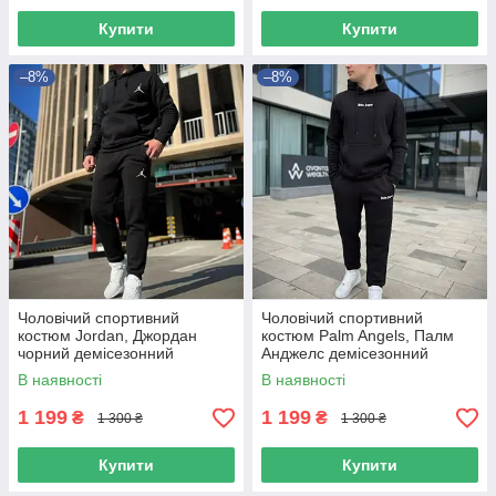
Купити
Купити
–8%
–8%
Чоловічий спортивний
Чоловічий спортивний
костюм Jordan, Джордан
костюм Palm Angels, Палм
чорний демісезонний
Анджелс демісезонний
комплект
комплект
В наявності
В наявності
1 199
1 199
₴
₴
1 300 ₴
1 300 ₴
Купити
Купити