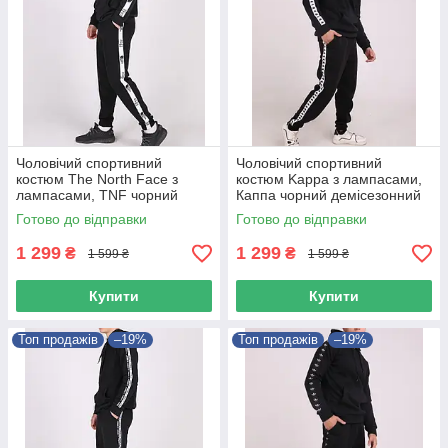
Чоловічий спортивний
Чоловічий спортивний
костюм The North Face з
костюм Kappa з лампасами,
лампасами, TNF чорний
Каппа чорний демісезонний
демісезонний комплект
комплект
Готово до відправки
Готово до відправки
1 299
1 299
₴
₴
1 599 ₴
1 599 ₴
Купити
Купити
Топ продажів
–19%
Топ продажів
–19%