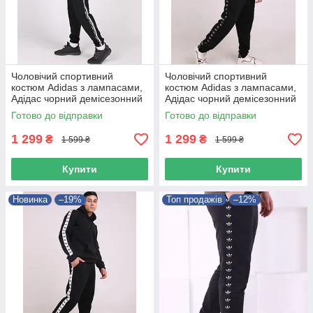
Чоловічий спортивний
Чоловічий спортивний
костюм Adidas з лампасами,
костюм Adidas з лампасами,
Адідас чорний демісезонний
Адідас чорний демісезонний
комплект
комплект
Готово до відправки
Готово до відправки
1 299
1 299
₴
₴
1 599 ₴
1 599 ₴
Купити
Купити
Новинка
–19%
Топ продажів
–12%