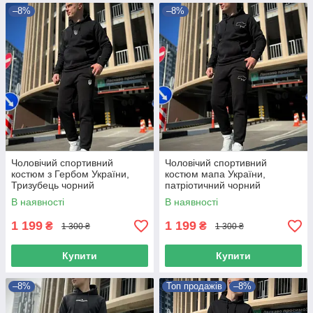
–8%
–8%
Чоловічий спортивний
Чоловічий спортивний
костюм з Гербом України,
костюм мапа України,
Тризубець чорний
патріотичний чорний
демісезонний комплект
демісезонний комплект
В наявності
В наявності
1 199
1 199
₴
₴
1 300 ₴
1 300 ₴
Купити
Купити
–8%
Топ продажів
–8%