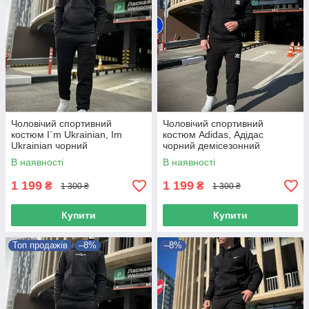
Чоловічий спортивний
Чоловічий спортивний
костюм I`m Ukrainian, Im
костюм Adidas, Адідас
Ukrainian чорний
чорний демісезонний
демісезонний я Українець
комплект
В наявності
В наявності
комплект
1 199
1 199
₴
₴
1 300 ₴
1 300 ₴
Купити
Купити
Топ продажів
–8%
–8%