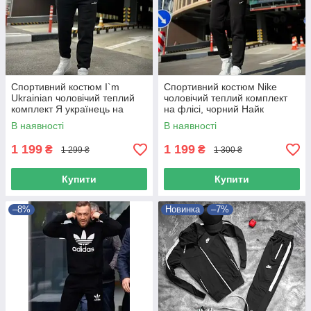
Спортивний костюм I`m
Спортивний костюм Nike
Ukrainian чоловічий теплий
чоловічий теплий комплект
комплект Я українець на
на флісі, чорний Найк
флісі, чорний Im Ukrainian
зимовий
В наявності
В наявності
зимовий
1 199
1 199
₴
₴
1 299 ₴
1 300 ₴
Купити
Купити
–8%
Новинка
–7%