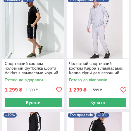
Спортивний костюм
Чоловічий спортивний
чоловічий футболка шорти
костюм Kappa з лампасами,
Adidas з лампасами чорний
Каппа сірий демісезонний
Адідас літній
комплект
Готово до відправки
Готово до відправки
1 299
1 299
₴
₴
1 399 ₴
1 599 ₴
Купити
Купити
–19%
Топ продажів
–19%