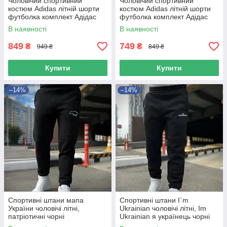
Чоловічий спортивний
Чоловічий спортивний
костюм Adidas літній шорти
костюм Adidas літній шорти
футболка комплект Адідас
футболка комплект Адідас
чорний
В наявності
В наявності
849
749
₴
₴
949 ₴
849 ₴
Купити
Купити
–14%
–14%
Спортивні штани мапа
Спортивні штани I`m
України чоловічі літні,
Ukrainian чоловічі літні, Im
патріотичні чорні
Ukrainian я українець чорні