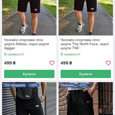
Чоловічі спортивні літні
Чоловічі спортивні літні
шорти Adidas, чорні шорти
шорти The North Face, чорні
Адідас
шорти TNF
В наявності
В наявності
499
499
₴
₴
Купити
Купити
Топ продажів
–10%
Новинка
–15%