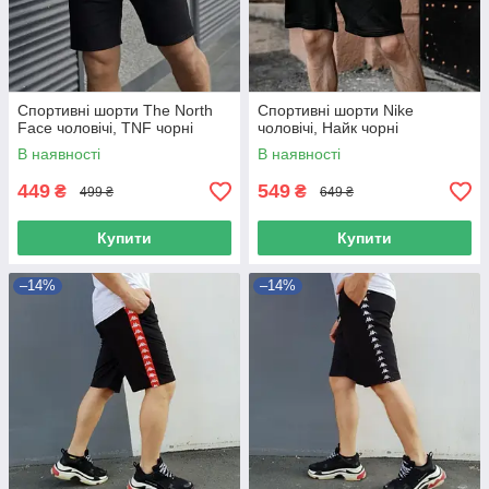
Спортивні шорти The North
Спортивні шорти Nike
Face чоловічі, TNF чорні
чоловічі, Найк чорні
В наявності
В наявності
449
549
₴
₴
499 ₴
649 ₴
Купити
Купити
–14%
–14%