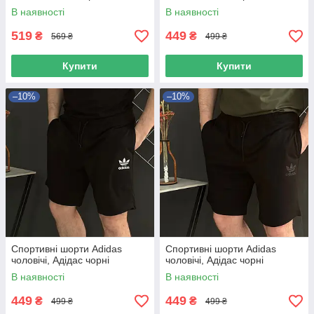
В наявності
В наявності
519
449
₴
₴
569 ₴
499 ₴
Купити
Купити
–10%
–10%
Спортивні шорти Adidas
Спортивні шорти Adidas
чоловічі, Адідас чорні
чоловічі, Адідас чорні
В наявності
В наявності
449
449
₴
₴
499 ₴
499 ₴