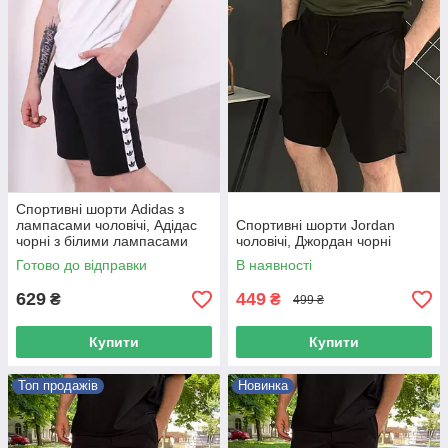
Спортивні шорти Adidas з
лампасами чоловічі, Адідас
Спортивні шорти Jordan
чорні з білими лампасами
чоловічі, Джордан чорні
Готово до відправки
В наявності
629
449
₴
₴
499 ₴
Купити
Купити
Топ продажів
Новинка