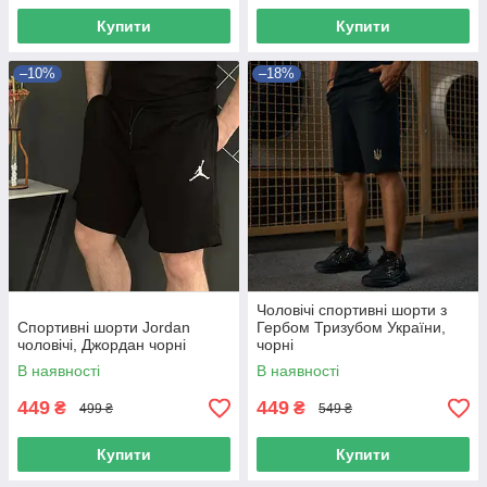
Купити
Купити
–10%
–18%
Чоловічі спортивні шорти з
Спортивні шорти Jordan
Гербом Тризубом України,
чоловічі, Джордан чорні
чорні
В наявності
В наявності
449
449
₴
₴
499 ₴
549 ₴
Купити
Купити