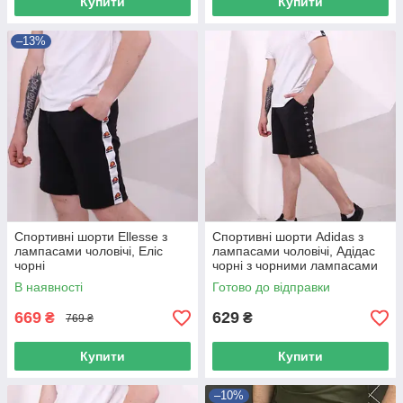
Купити
Купити
–13%
Спортивні шорти Ellesse з
Спортивні шорти Adidas з
лампасами чоловічі, Еліс
лампасами чоловічі, Адідас
чорні
чорні з чорними лампасами
В наявності
Готово до відправки
669
629
₴
₴
769 ₴
Купити
Купити
–10%