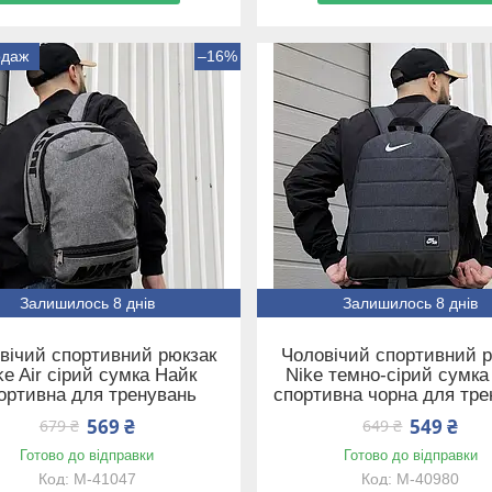
одаж
–16%
Залишилось 8 днів
Залишилось 8 днів
вічий спортивний рюкзак
Чоловічий спортивний 
ke Air сірий сумка Найк
Nike темно-сірий сумка
ортивна для тренувань
спортивна чорна для тре
569 ₴
549 ₴
679 ₴
649 ₴
Готово до відправки
Готово до відправки
М-41047
М-40980