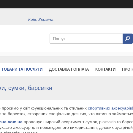
Київ, Україна
ТОВАРИ ТА ПОСЛУГИ
ДОСТАВКА І ОПЛАТА
КОНТАКТИ
ПРО 
и, сумки, барсетки
 просимо у світ функціональних та стильних
спортивних аксесуарів!
в та барсеток, створених спеціально для тих, хто активно займаєть
mua.com.ua
пропонує широкий асортимент сумок, рюкзаків та барсето
укаєте аксесуар для повсякденного використання, ділових зустрічей
е відповідну модель.