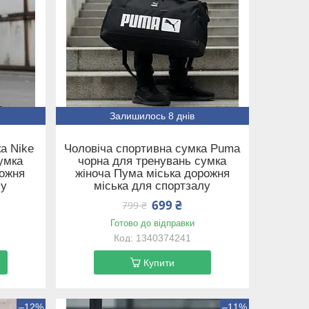
Залишилось 8 днів
а Nike
Чоловіча спортивна сумка Puma
умка
чорна для тренувань сумка
рожня
жіноча Пума міська дорожня
лу
міська для спортзалу
699 ₴
799 ₴
Готово до відправки
1340374241
Купити
–12%
–11%