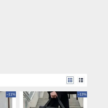
–11%
–13%