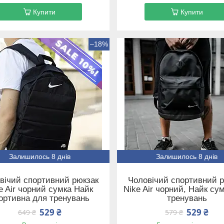
Купити
Купити
–18%
Залишилось 8 днів
Залишилось 8 днів
вічий спортивний рюкзак
Чоловічий спортивний 
e Air чорний сумка Найк
Nike Air чорний, Найк су
ортивна для тренувань
тренувань
529 ₴
529 ₴
649 ₴
579 ₴