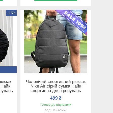
–15%
рюкзак
Чоловічий спортивний рюкзак
 Найк
Nike Air сірий сумка Найк
нувань
спортивна для тренувань
499 ₴
Готово до відправки
М-32667