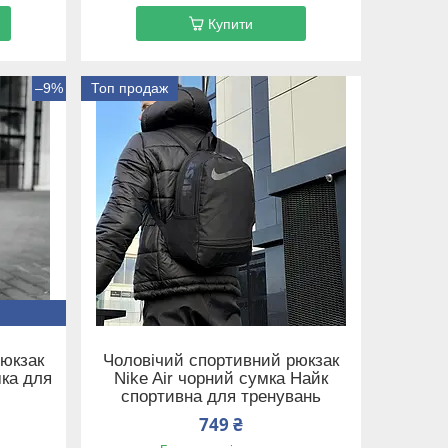
Купити
–9%
Топ продаж
рюкзак
Чоловічий спортивний рюкзак
мка для
Nike Air чорний сумка Найк
спортивна для тренувань
749 ₴