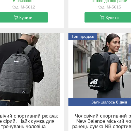
В наявності
Готово до відправки
М-5612
М-5615
Купити
Купити
Топ продаж
Залишилось 8 днів
вічий спортивний рюкзак
Чоловічий спортивний 
e сірий, Найк сумка для
New Balance міський ч
тренувань чоловіча
ранець сумка NB спорти