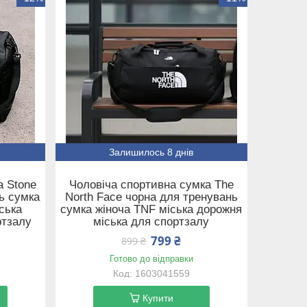
Залишилось 8 днів
а Stone
Чоловіча спортивна сумка The
нь сумка
North Face чорна для тренувань
ська
сумка жіноча TNF міська дорожня
ртзалу
міська для спортзалу
799 ₴
899 ₴
Готово до відправки
1603041559
Купити