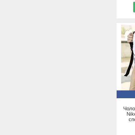
Чоло
Nik
сп