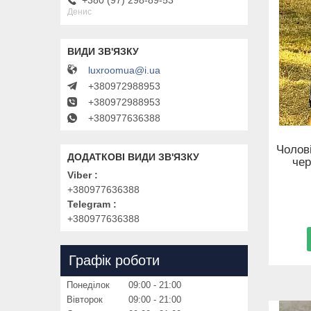
Денис
luxroomua@i.ua
+380972988953
+380972988953
+380977636388
Чолов
чер
Viber
+380977636388
Telegram
+380977636388
Графік роботи
Понеділок
09:00
21:00
Вівторок
09:00
21:00