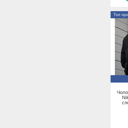
Топ пр
Чоло
Ni
сп