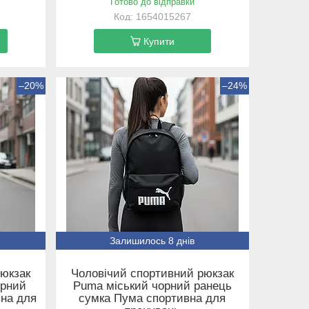
Готово до відправки
1654015267
Купити
–20%
–24%
Залишилось 8 днів
рюкзак
Чоловічий спортивний рюкзак
орний
Puma міський чорний ранець
вна для
сумка Пума спортивна для