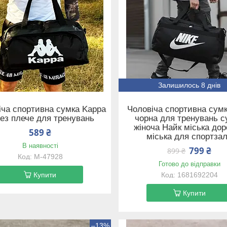
Залишилось 8 днів
іча спортивна сумка Kappa
Чоловіча спортивна сумк
ез плече для тренувань
чорна для тренувань с
жіноча Найк міська до
589 ₴
міська для спортза
В наявності
799 ₴
899 ₴
М-47928
Готово до відправки
Купити
1681692204
Купити
–13%