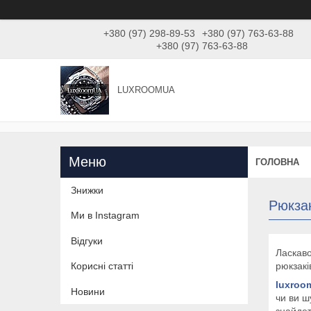
+380 (97) 298-89-53
+380 (97) 763-63-88
+380 (97) 763-63-88
LUXROOMUА
ГОЛОВНА
Знижки
Рюкзак
Ми в Instagram
Відгуки
Ласкаво
рюкзакі
Корисні статті
luxroo
Новини
чи ви ш
знайдет