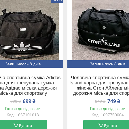
Залишилось 8 днів
Залишилось 8 днів
ча спортивна сумка Adidas
Чоловіча спортивна сумк
на для тренувань сумка
Island чорна для тренува
ча Адідас міська дорожня
жіноча Стон Айленд мі
міська для спортзалу
дорожня міська для спо
699 ₴
749 ₴
799 ₴
849 ₴
Готово до відправки
Готово до відправки
1667101613
1097750004
Купити
Купити