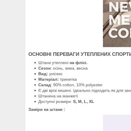
ОСНОВНІ ПЕРЕВАГИ УТЕПЛЕНИХ СПОРТ
Штани утеплені
на флісі.
Сезон
: осінь, зима, весна
Вид:
унісекс
Матеріал:
тринитка
Склад
: 90% cotton, 10% polyester
Є дві врізі кишені. Ідеально підходить як для з
Штанина на манжеті
Доступні розміри:
S, M, L, XL
Заміри на штани :