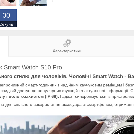
0
0
Секунд
Характеристики
к Smart Watch S10 Pro
ьного стилю для чоловіків. Чоловічі Smart Watch - В
епроникний смарт-годинник з надійним каучуковим ремінцем і безлі
видкий доступ до популярних функцій та актуальної інформації. 
у і вологозахистом (IP 68).
Гаджет синхронізується із пристроям
а для спільного використання аксесуара зі смартфоном, отриман