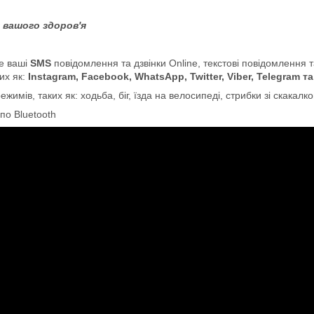
 вашого здоров'я
е ваші
SMS
повідомлення та дзвінки Online, текстові повідомлення 
их як:
Instagram,
Facebook, WhatsApp, Twitter, Viber, Telegram та 
ежимів, таких як: ходьба, біг, їзда на велосипеді, стрибки зі скакал
по Bluetooth