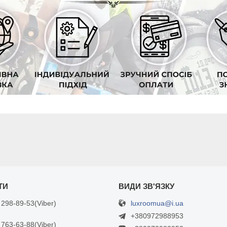
luxroomua@i.ua
 298-89-53
Viber
+380972988953
 763-63-88
Viber