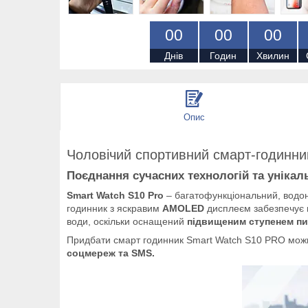
0
0
0
0
0
0
Днів
Годин
Хвилин
Опис
Чоловічий спортивний смарт-годинни
Поєднання сучасних технологій та унікал
Smart Watch S10 Рro
– багатофункціональний, водон
годинник з яскравим
AMOLED
дисплеєм забезпечує ш
води, оскільки оснащений
підвищеним ступенем пил
Придбати смарт годинник Smart Watch S10 PRO можн
соцмереж та SMS.