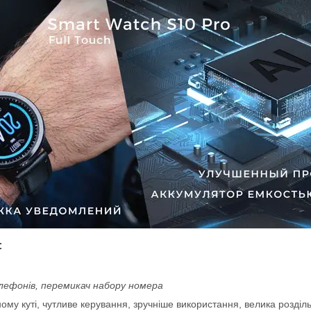
:
лефонів, перемикач набору номера
ому куті, чутливе керування, зручніше використання, велика розділь