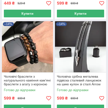
449
599
₴
₴
529 ₴
699 ₴
Купити
Купити
–14%
–14%
Чоловічі браслети з
Чоловіча срібна металева
натурального каміння кам'яні
підвіска сталевий ланцюжок
браслети з агату з короною
на шию кулон зі сталі Arrow
набір
Готово до відправки
Готово до відправки
599
599
₴
₴
699 ₴
699 ₴