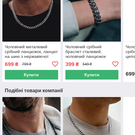
Чоловічий металевий
Чоловічий срібний
Чоло
срібний ланцюжок, ланцюг
браслет сталевий,
сріб
на шию з нержавіючої
чоловічий ланцюжок
цепо
сталі, підвіска ширина 9
срібна цепочка на руку
нерж
699
399
₴
₴
799 ₴
549 ₴
мм
шир
699
Купити
Купити
Подібні товари компанії