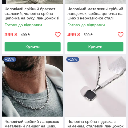
Чоловічий срібний браслет
Чоловічий металевий срібний
сталевий, чоловіча срібна
ланцюжок, срібна цепочка на
цепочка на руку, ланцюжок зі
шию з нержавіючої сталі,
сталі 3 мм
підвіска Бісмарк 4 мм
Готово до відправки
Готово до відправки
399
499
₴
₴
499 ₴
599 ₴
Купити
Купити
–15%
–15%
Чоловічий срібний ланцюжок
Чоловіча срібна підвіска з
металевий ланцюг на шию,
каменем, сталевий ланцюжок