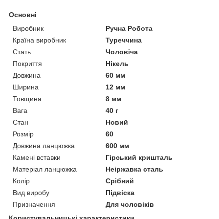
Основні
Виробник
Ручна Робота
Країна виробник
Туреччина
Стать
Чоловіча
Покриття
Нікель
Довжина
60 мм
Ширина
12 мм
Товщина
8 мм
Вага
40 г
Стан
Новий
Розмір
60
Довжина ланцюжка
600 мм
Камені вставки
Гірський кришталь
Матеріал ланцюжка
Неіржавка сталь
Колір
Срібний
Вид виробу
Підвіска
Призначення
Для чоловіків
Користувальницькі характеристики