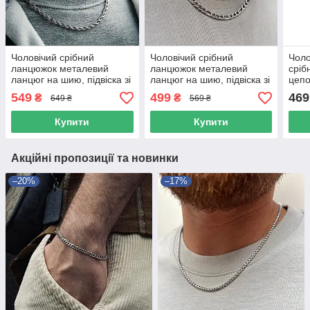
Чоловічий срібний
Чоловічий срібний
Чоло
ланцюжок металевий
ланцюжок металевий
сріб
ланцюг на шию, підвіска зі
ланцюг на шию, підвіска зі
цепо
сталі ширина 6 мм
сталі ширина 5 мм
нерж
549
499
469
₴
₴
649 ₴
569 ₴
шир
Купити
Купити
Акційні пропозиції та новинки
–20%
–17%