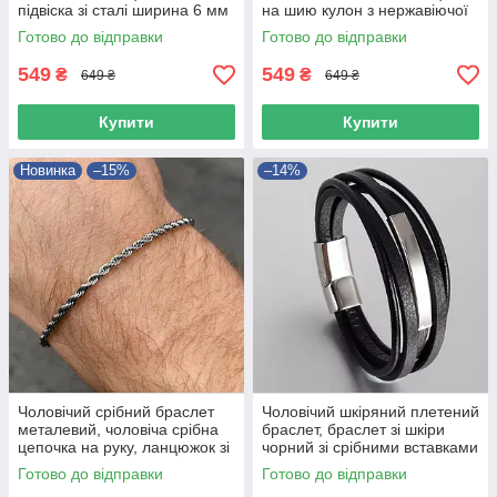
підвіска зі сталі ширина 6 мм
на шию кулон з нержавіючої
сталі
Готово до відправки
Готово до відправки
549
549
₴
₴
649 ₴
649 ₴
Купити
Купити
Новинка
–15%
–14%
Чоловічий срібний браслет
Чоловічий шкіряний плетений
металевий, чоловіча срібна
браслет, браслет зі шкіри
цепочка на руку, ланцюжок зі
чорний зі срібними вставками
сталі 3 мм
Готово до відправки
Готово до відправки