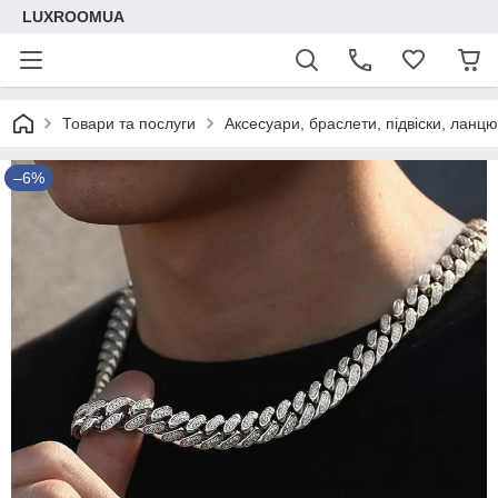
LUXROOMUА
Товари та послуги
Аксесуари, браслети, підвіски, ланц
–6%