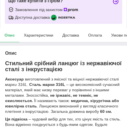
Що таке купити з Пром?
Замовлення під захистом
Доступна доставка
Опис
Характеристики
Доставка
Оплата
Умови п
Опис
Стильний срібний ланцюг із нержавіючої
сталі з інкрустацією
Аксесуар
виготовлений з якісної та міцної нержавіючої сталі
марки 316L.
Сталь марки 316L
– це високоякісний сучасний
матеріал, який має низку переваг у порівнянні з іншими
металами. Зносостійка,
не іржавіє, не темніє, не
окислюється.
Її називають також:
медична, хірургічна або
ювелірна сталь
. Ланцюжок виконаний у вигляді класичного
плетіння з інкрустацією. Загальна довжина виробу
60 см.
Ця підвіска
– чудовий вибір для тих, хто цінує якість та стиль.
Вона відмінно поєднується з будь-яким одягом. Будьте