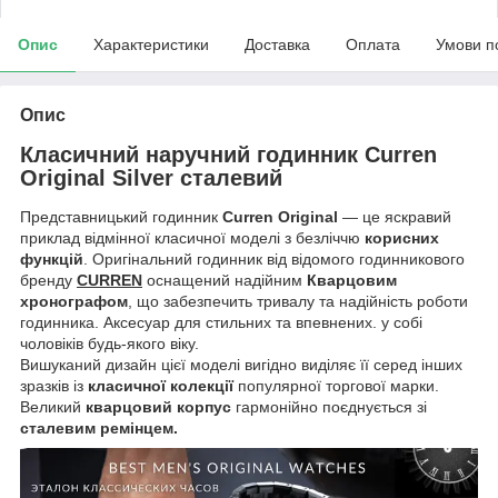
Опис
Характеристики
Доставка
Оплата
Умови п
Опис
Класичний наручний годинник Curren
Original Silver сталевий
Представницький годинник
Curren Original
— це яскравий
приклад відмінної класичної моделі з безліччю
корисних
функцій
. Оригінальний годинник від відомого годинникового
бренду
CURREN
оснащений надійним
Кварцовим
хронографом
, що забезпечить тривалу та надійність роботи
годинника. Аксесуар для стильних та впевнених. у собі
чоловіків будь-якого віку.
Вишуканий дизайн цієї моделі вигідно виділяє її серед інших
зразків із
класичної колекції
популярної торгової марки.
Великий
кварцовий корпус
гармонійно поєднується зі
сталевим ремінцем.