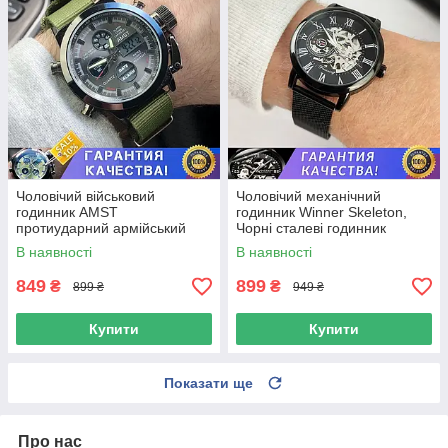
Чоловічий військовий
Чоловічий механічний
годинник AMST
годинник Winner Skeleton,
протиударний армійський
Чорні сталеві годинник
АМСТ Original Хакі зелені
Віннер
В наявності
В наявності
849
899
₴
₴
899 ₴
949 ₴
Купити
Купити
Показати ще
Про нас