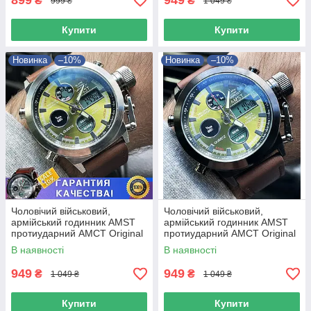
899
949
₴
₴
999 ₴
1 049 ₴
Купити
Купити
Новинка
–10%
Новинка
–10%
Чоловічий військовий,
Чоловічий військовий,
армійський годинник AMST
армійський годинник AMST
протиударний АМСТ Original
протиударний АМСТ Original
В наявності
В наявності
949
949
₴
₴
1 049 ₴
1 049 ₴
Купити
Купити