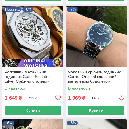
Новинка
–8%
–7%
Чоловічий механічний
Чоловічий срібний годинник
годинник Gusto Skeleton
Curren Original класичний з
Silver Срібний сталевий
металевим браслетом,
годинник
оригінальний наручний
В наявності
В наявності
годинник
1 649
1 069
₴
₴
1 799 ₴
1 149 ₴
Купити
Купити
–6%
–5%