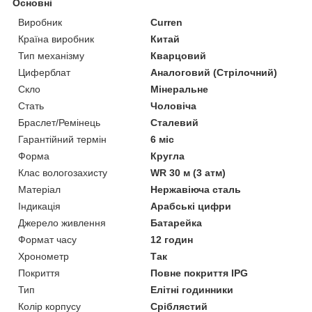
Основні
Виробник
Curren
Країна виробник
Китай
Тип механізму
Кварцовий
Циферблат
Аналоговий (Стрілочний)
Скло
Мінеральне
Стать
Чоловіча
Браслет/Ремінець
Сталевий
Гарантійний термін
6 міс
Форма
Кругла
Клас вологозахисту
WR 30 м (3 атм)
Матеріал
Нержавіюча сталь
Індикація
Арабські цифри
Джерело живлення
Батарейка
Формат часу
12 годин
Хронометр
Так
Покриття
Повне покриття IPG
Тип
Елітні годинники
Колір корпусу
Сріблястий