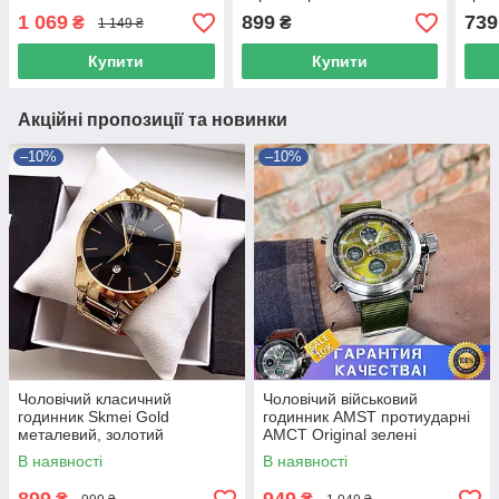
браслетом, оригінальний
ориг
1 069
899
739
₴
₴
1 149 ₴
наручний годинник
Купити
Купити
Акційні пропозиції та новинки
–10%
–10%
Чоловічий класичний
Чоловічий військовий
годинник Skmei Gold
годинник AMST протиударні
металевий, золотий
АМСТ Original зелені
оригінальний
В наявності
В наявності