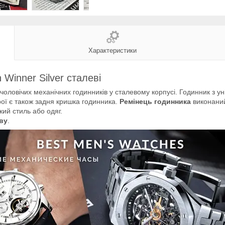
Характеристики
 Winner Silver сталеві
оловічих механічних годинників у сталевому корпусі. Годинник з у
рої є також задня кришка годинника.
Ремінець годинника
виконаний
кий стиль або одяг.
ву
.