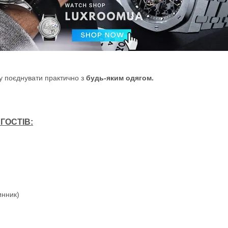
гу поєднувати практично з
будь-яким одягом.
ГОСТІВ:
динник)