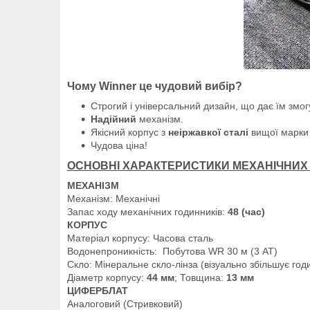
Чому Winner це чудовий вибір?
Строгий і універсальний дизайн, що дає їм змо
Надійний
механізм.
Якісний корпус з
неіржавкої сталі
вищої марки
Чудова ціна!
ОСНОВНІ ХАРАКТЕРИСТИКИ МЕХАНІЧНИХ 
МЕХАНІЗМ
Механізм: Механічні
Запас ходу механічних годинників:
48 (час)
КОРПУС
Матеріал корпусу: Часова сталь
Водонепроникність: Побутова WR 30 м (3 АТ)
Скло: Мінеральне скло-лінза (візуально збільшує го
Діаметр корпусу:
44 мм
; Товщина:
13 мм
ЦИФЕРБЛАТ
Аналоговий (Стривковий)