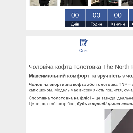
0
0
0
0
0
0
Днів
Годин
Хвилин
Опис
Чоловіча кофта толстовка The North 
Максимальний комфорт та зручність з ч
Чоловіча спортивна кофта або толстовка TNF
– 
капюшоном. Модель має високу якість пошиття, суча
Спортивна
толстовка на флісі
– це завжди ідеальне
Це те, що тобі потрібно,
будь в тренді цього сезон