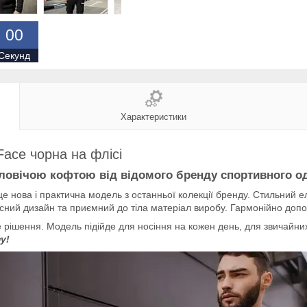
0
0
Секунд
Характеристики
Face чорна на флісі
оловічою кофтою від відомого бренду спортивного о
це нова і практична модель з останньої колекції бренду. Стильний е
сний дизайн та приємний до тіла матеріал виробу. Гармонійно допо
 рішення. Модель підійде для носіння на кожен день, для звичайн
у!