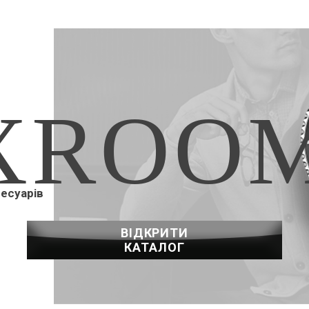
XROO
сесуарів
ВІДКРИТИ
КАТАЛОГ