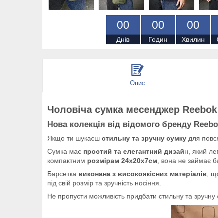
0
0
0
0
0
0
Днів
Годин
Хвилин
Опис
Чоловіча сумка месенджер Reebok
Нова колекція від відомого бренду Reebok
Якщо ти шукаєш
стильну та зручну сумку
для повс
Сумка має
простий та елегантний дизай
н, який ле
компактним
розмірам 24x20x7см
, вона не займає б
Барсетка
виконана з високоякісних матеріалів
, щ
під свій розмір та зручність носіння.
Не пропусти можливість придбати стильну та зручну 