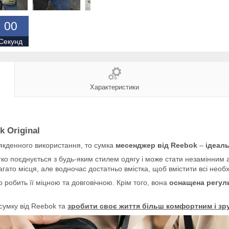
0
0
Секунд
Характеристики
 Original
якденного використання, то сумка
месенджер від Reebok
–
ідеаль
гко поєднується з будь-яким стилем одягу і може стати незамінним а
агато місця, але водночас достатньо вмістка, щоб вмістити всі необхі
о робить її міцною та довговічною. Крім того, вона
оснащена регул
сумку від Reebok та
зробити своє життя більш комфортним і зр