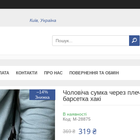
Київ, Україна
ЛАТА
КОНТАКТИ
ПРО НАС
ПОВЕРНЕННЯ ТА ОБМІН
Чоловіча сумка через пле
–14%
барсетка хакі
В наявності
Код:
М-28875
319 ₴
369 ₴