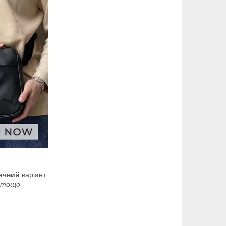
ичний
варіант
и тощо