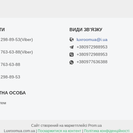
luxroomua@i.ua
 298-89-53
Viber
+380972988953
 763-63-88
Viber
+380972988953
+380977636388
 763-63-88
 298-89-53
тем
Сайт створений на маркетплейсі
Prom.ua
Luxroomua.com.ua |
Поскаржитися на контент
|
Політика конфіденційності