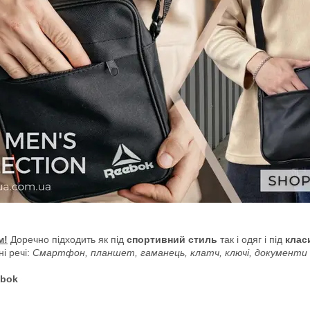
м!
Доречно підходить як під
спортивний стиль
так і
одяг і під
клас
ні речі:
Смартфон, планшет, гаманець, клатч, ключі, документ
bok