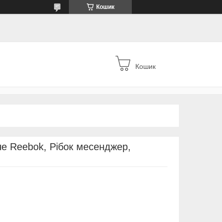
Кошик
Кошик
че Reebok, Рібок месенджер,