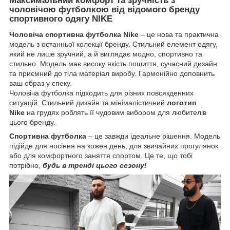
Максимальний комфорт та зручність з
чоловічою футболкою від відомого бренду
спортивного одягу
NIKE
Чоловіча спортивна футболка Nike
– це нова та практична
модель з останньої колекції бренду. Стильний елемент одягу,
який не лише зручний, а й виглядає модно, спортивно та
стильно. Модель має високу якість пошиття, сучасний дизайн
та приємний до тіла матеріал виробу. Гармонійно доповнить
ваш образ у спеку.
Чоловіча футболка підходить для різних повсякденних
ситуацій. Стильний дизайн та мінімалістичний
логотип
Nike
на грудях роблять її чудовим вибором для любителів
цього бренду.
Спортивна футболка
– це завжди ідеальне рішення. Модель
підійде для носіння на кожен день, для звичайних прогулянок
або для комфортного заняття спортом. Це те, що тобі
потрібно,
будь в тренді цього сезону!