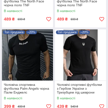
футболка The North Face
футболка The North Face
чорна поло TNF
чорна поло TNF
В наявності
В наявності
489
489
₴
₴
699 ₴
699 ₴
Топ продажів
–20%
Топ продажів
–20%
Чоловіча спортивна
Чоловічі спортивні футболки
футболка Palm Angels чорна
з Гербом України з
Палм Енджелс
Тризубцем під шеврони
чорна
В наявності
В наявності
399
439
₴
₴
499 ₴
549 ₴