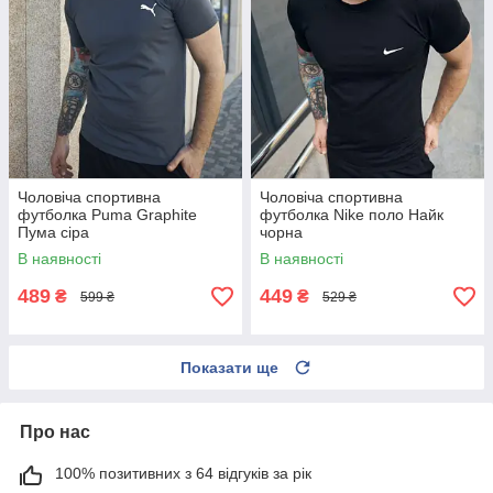
Чоловіча спортивна
Чоловіча спортивна
футболка Puma Graphite
футболка Nike поло Найк
Пума сіра
чорна
В наявності
В наявності
489
449
₴
₴
599 ₴
529 ₴
Показати ще
Про нас
100% позитивних з 64 відгуків за рік