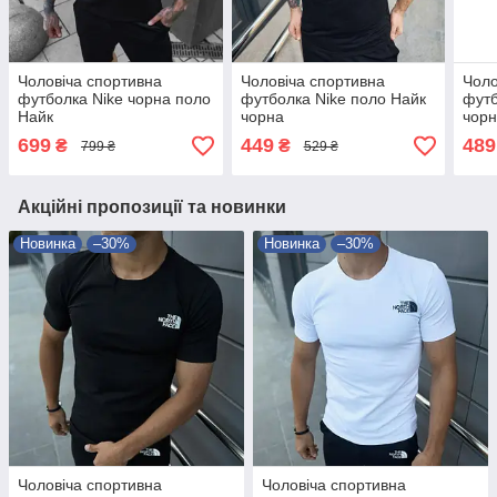
Чоловіча спортивна
Чоловіча спортивна
Чоло
футболка Nike чорна поло
футболка Nike поло Найк
футб
Найк
чорна
чорн
699
449
489
₴
₴
799 ₴
529 ₴
Акційні пропозиції та новинки
Новинка
–30%
Новинка
–30%
Чоловіча спортивна
Чоловіча спортивна