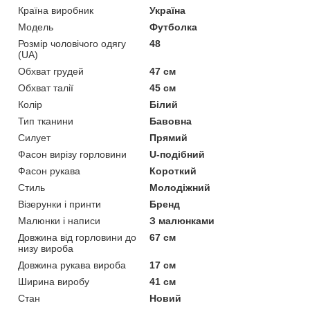
Країна виробник
Україна
Модель
Футболка
Розмір чоловічого одягу
48
(UA)
Обхват грудей
47 см
Обхват талії
45 см
Колір
Білий
Тип тканини
Бавовна
Силует
Прямий
Фасон вирізу горловини
U-подібний
Фасон рукава
Короткий
Стиль
Молодіжний
Візерунки і принти
Бренд
Малюнки і написи
З малюнками
Довжина від горловини до
67 см
низу вироба
Довжина рукава вироба
17 см
Ширина виробу
41 см
Стан
Новий