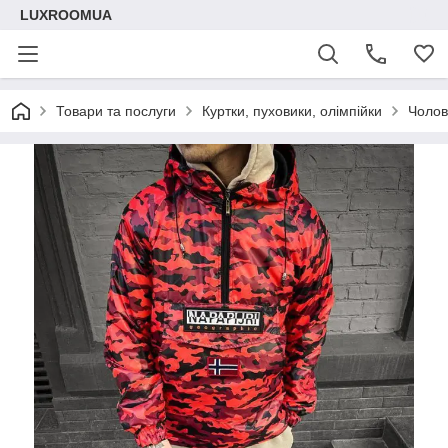
LUXROOMUА
Товари та послуги
Куртки, пуховики, олімпійки
Чолов