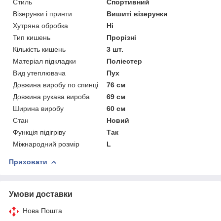
Стиль
Спортивний
Візерунки і принти
Вишиті візерунки
Хутряна обробка
Ні
Тип кишень
Прорізні
Кількість кишень
3 шт.
Матеріал підкладки
Поліестер
Вид утеплювача
Пух
Довжина виробу по спинці
76 см
Довжина рукава вироба
69 см
Ширина виробу
60 см
Стан
Новий
Функція підігріву
Так
Міжнародний розмір
L
Приховати
Умови доставки
Нова Пошта