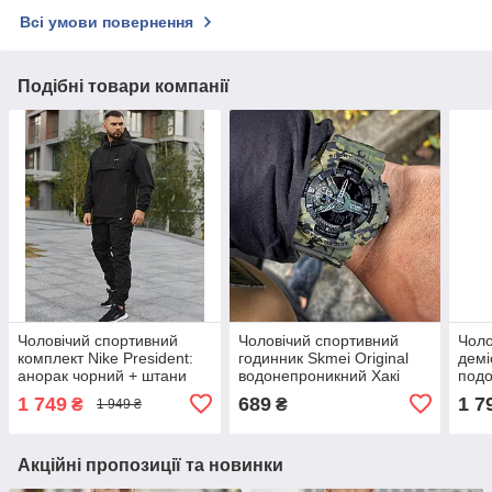
Всі умови повернення
Подібні товари компанії
Чоловічий спортивний
Чоловічий спортивний
Чоло
комплект Nike President:
годинник Skmei Original
демі
анорак чорний + штани
водонепроникний Хакі
подо
чорні + барсетка у
оригінальний
кап
1 749
689
1 7
₴
₴
1 949 ₴
подарунок
Акційні пропозиції та новинки