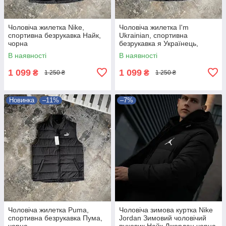
Чоловіча жилетка Nike,
Чоловіча жилетка I'm
спортивна безрукавка Найк,
Ukrainian, спортивна
чорна
безрукавка я Українець,
чорна
В наявності
В наявності
1 099
1 099
₴
₴
1 250 ₴
1 250 ₴
Новинка
–11%
–7%
Чоловіча жилетка Puma,
Чоловіча зимова куртка Nike
спортивна безрукавка Пума,
Jordan Зимовий чоловічий
чорна
пуховик Найк Джордан чорна