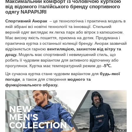
Максимальний комфорт із чоловічою курткою
від відомого італійського бренду спортивного
одягу
NAPAPIJRI
Спортивний Анорак
– це технологічна і практична модель в
якій зібрані всі новітні технології та інновації. Стильний
верхній одяг виглядає як легка парк або вітрок з капюшоном.
Має високу якість пошиття, приємна на дотик. Продумана і
практична куртка з останньої колекції бренду. Анорак зазвичай
відрізняється гарною
вентиляцією, захистом від вітру та
дощу.
Модель має спортивний і невимушений стиль, що
робить її чудовим варіантом для активного відпочинку або
прогулянок. Куртка має температурний режим до
-5℃.
Ця сучасна куртка стане чудовим варіантом для
будь-якої
погоди
, а також для створення
модного та
функціонального образу.