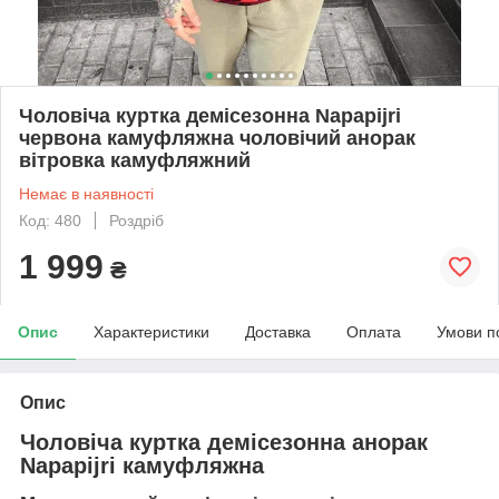
Чоловіча куртка демісезонна Napapijri
червона камуфляжна чоловічий анорак
вітровка камуфляжний
Немає в наявності
Код: 480
Роздріб
1 999
₴
Опис
Характеристики
Доставка
Оплата
Умови п
Опис
Чоловіча куртка демісезонна анорак
Napapijri камуфляжна