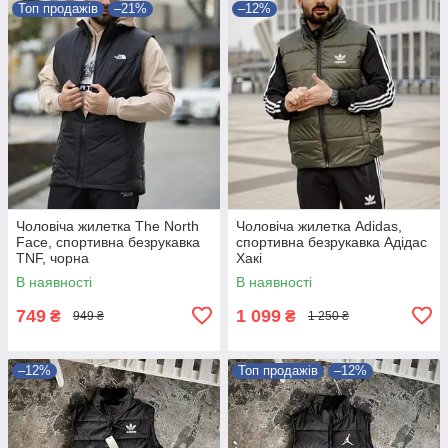
Топ продажів
–21%
–12%
Чоловіча жилетка The North
Чоловіча жилетка Adidas,
Face, спортивна безрукавка
спортивна безрукавка Адідас
TNF, чорна
Хакі
В наявності
В наявності
749
1 099
₴
₴
949 ₴
1 250 ₴
–12%
Топ продажів
–12%