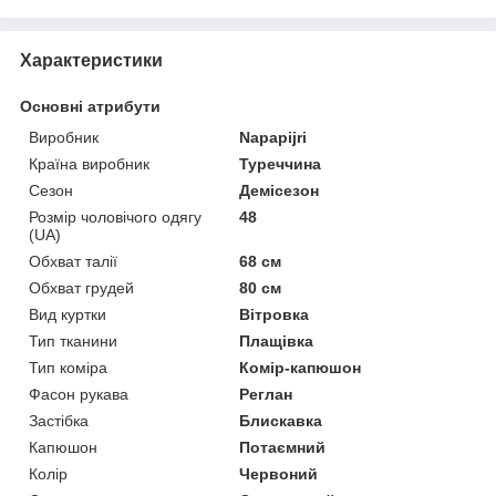
Характеристики
Основні атрибути
Виробник
Napapijri
Країна виробник
Туреччина
Сезон
Демісезон
Розмір чоловічого одягу
48
(UA)
Обхват талії
68 см
Обхват грудей
80 см
Вид куртки
Вітровка
Тип тканини
Плащівка
Тип коміра
Комір-капюшон
Фасон рукава
Реглан
Застібка
Блискавка
Капюшон
Потаємний
Колір
Червоний