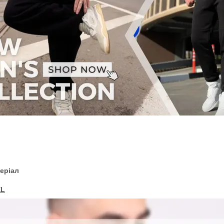
еріал
XL