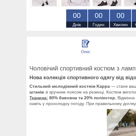
0
0
0
0
0
0
Днів
Годин
Хвилин
Опис
Чоловічий спортивний костюм з лам
Нова колекція спортивного одягу від від
Стильний молодіжний костюм Kappa
— стане ваши
штанів
зі зручним поясом на резинці. Костюм виготов
Тканина:
80% бавовна та 20% поліестер.
Відмінна 
навіть у прохолодну погоду. При правильному догля