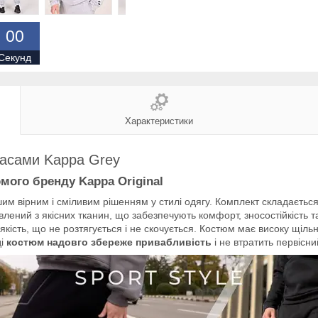
0
0
Секунд
Характеристики
пасами Kappa Grey
омого бренду Kappa Original
м вірним і сміливим рішенням у стилі одягу. Комплект складається
лений з якісних тканин, що забезпечують комфорт, зносостійкість та
якість, що не розтягується і не скочується. Костюм має високу щіль
ді
костюм надовго збереже привабливість
і не втратить первісни