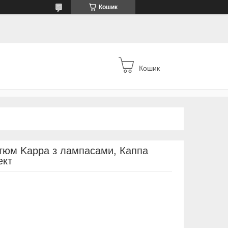
Кошик
Кошик
стюм Kappa з лампасами, Каппа
ект