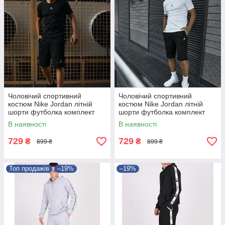
Чоловічий спортивний
Чоловічий спортивний
костюм Nike Jordan літній
костюм Nike Jordan літній
шорти футболка комплект
шорти футболка комплект
Найк Джордан
Найк Джордан
В наявності
В наявності
729
729
₴
₴
899 ₴
899 ₴
Топ продажів
–19%
–19%