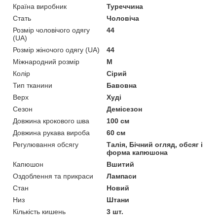
Країна виробник
Туреччина
Стать
Чоловіча
Розмір чоловічого одягу
44
(UA)
Розмір жіночого одягу (UA)
44
Міжнародний розмір
M
Колір
Сірий
Тип тканини
Бавовна
Верх
Худі
Сезон
Демісезон
Довжина крокового шва
100 см
Довжина рукава вироба
60 см
Регулювання обсягу
Талія, Бічний огляд, обсяг і
форма капюшона
Капюшон
Вшитий
Оздоблення та прикраси
Лампаси
Стан
Новий
Низ
Штани
Кількість кишень
3 шт.