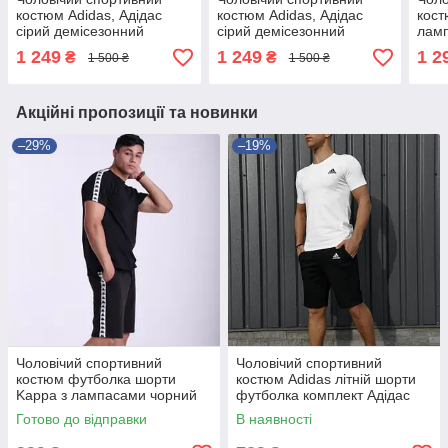
костюм Adidas, Адідас
костюм Adidas, Адідас
кост
сірий демісезонний
сірий демісезонний
ламп
комплект
комплект
демі
1 249
1 249
1 2
₴
₴
1 500 ₴
1 500 ₴
Акційні пропозиції та новинки
–29%
–19%
Чоловічий спортивний
Чоловічий спортивний
костюм футболка шорти
костюм Adidas літній шорти
Kappa з лампасами чорний
футболка комплект Адідас
Каппа літній
Готово до відправки
В наявності