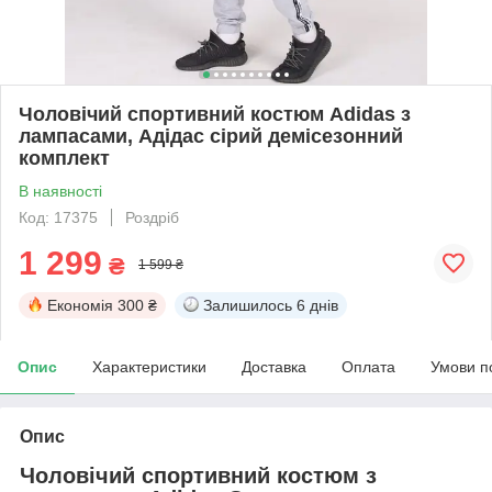
Чоловічий спортивний костюм Adidas з
лампасами, Адідас сірий демісезонний
комплект
В наявності
Код: 17375
Роздріб
1 299
₴
1 599 ₴
Економія
300 ₴
Залишилось
6 днів
Опис
Характеристики
Доставка
Оплата
Умови п
Опис
Чоловічий спортивний костюм з