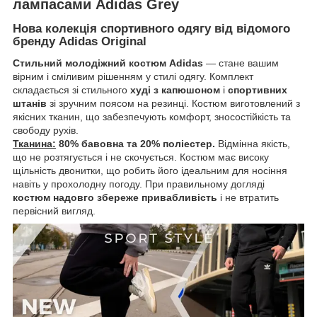
лампасами Adidas Grey
Нова колекція спортивного одягу від відомого
бренду Adidas Original
Стильний молодіжний костюм Adidas
— стане вашим
вірним і сміливим рішенням у стилі одягу. Комплект
складається зі стильного
худі з капюшоном
і
спортивних
штанів
зі зручним поясом на резинці. Костюм виготовлений з
якісних тканин, що забезпечують комфорт, зносостійкість та
свободу рухів.
Тканина:
80% бавовна та 20% поліестер.
Відмінна якість,
що не розтягується і не скочується. Костюм має високу
щільність двонитки, що робить його ідеальним для носіння
навіть у прохолодну погоду. При правильному догляді
костюм надовго збереже привабливість
і не втратить
первісний вигляд.