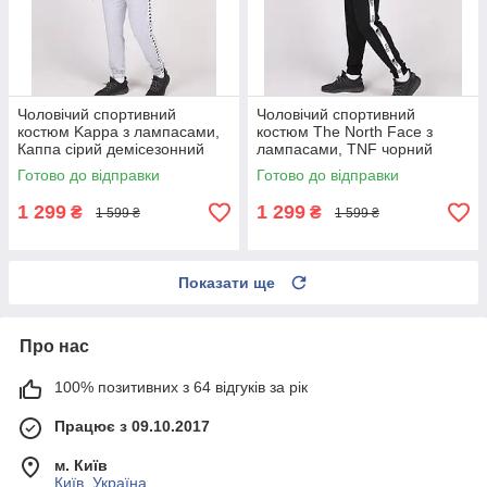
Чоловічий спортивний
Чоловічий спортивний
костюм Kappa з лампасами,
костюм The North Face з
Каппа сірий демісезонний
лампасами, TNF чорний
комплект
демісезонний комплект
Готово до відправки
Готово до відправки
1 299
1 299
₴
₴
1 599 ₴
1 599 ₴
Показати ще
Про нас
100% позитивних з 64 відгуків за рік
Працює з 09.10.2017
м. Київ
Київ, Україна