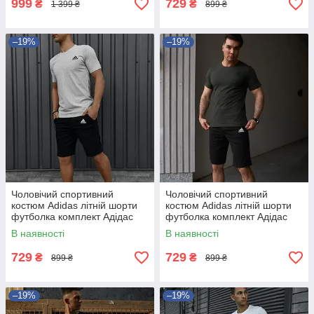
999
729
₴
₴
1 399 ₴
899 ₴
–19%
–19%
Чоловічий спортивний
Чоловічий спортивний
костюм Adidas літній шорти
костюм Adidas літній шорти
футболка комплект Адідас
футболка комплект Адідас
В наявності
В наявності
729
729
₴
₴
899 ₴
899 ₴
–19%
–19%