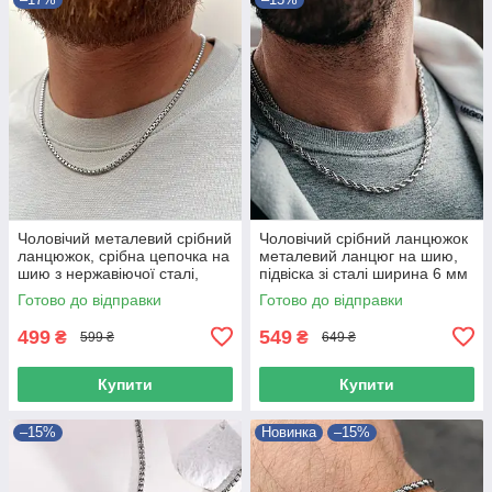
Чоловічий металевий срібний
Чоловічий срібний ланцюжок
ланцюжок, срібна цепочка на
металевий ланцюг на шию,
шию з нержавіючої сталі,
підвіска зі сталі ширина 6 мм
підвіска Бісмарк 4 мм
Готово до відправки
Готово до відправки
499
549
₴
₴
599 ₴
649 ₴
Купити
Купити
–15%
Новинка
–15%