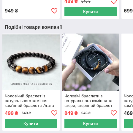
489
₴
549 ₴
комплект
949
699
₴
Купити
Подібні товари компанії
Чоловічий браслет із
Чоловічі браслети з
Чоло
натурального каміння
натурального каміння та
нату
кам'яний браслет з Агата
шкіри, шкіряний браслет
кам'
зі сталевими вставками
кам'яний браслет
кор
499
849
469
₴
₴
549 ₴
949 ₴
комплект
Купити
Купити