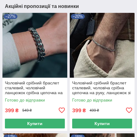
Акційні пропозиції та новинки
–27%
–20%
Чоловічий срібний браслет
Чоловічий срібний браслет
сталевий, чоловічий
сталевий, чоловіча срібна
ланцюжок срібна цепочка на
цепочка на руку, ланцюжок зі
руку
сталі 3 мм
Готово до відправки
Готово до відправки
399
399
₴
₴
549 ₴
499 ₴
Купити
Купити
–17%
–15%