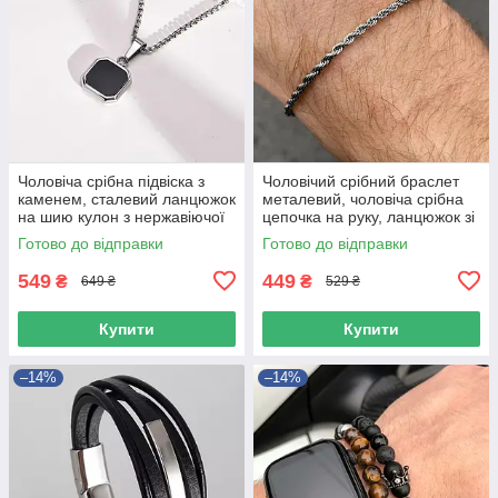
Чоловіча срібна підвіска з
Чоловічий срібний браслет
каменем, сталевий ланцюжок
металевий, чоловіча срібна
на шию кулон з нержавіючої
цепочка на руку, ланцюжок зі
сталі
сталі 3 мм
Готово до відправки
Готово до відправки
549
449
₴
₴
649 ₴
529 ₴
Купити
Купити
–14%
–14%