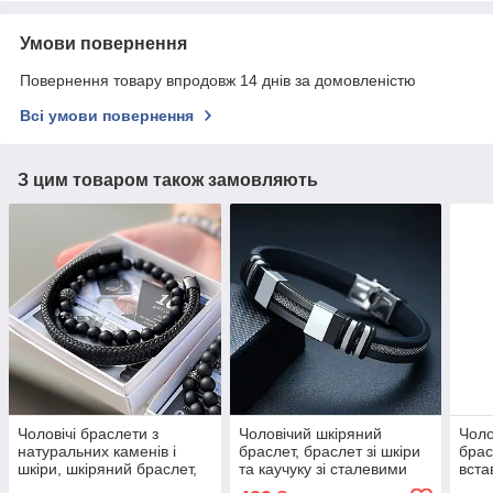
Умови повернення
Повернення товару впродовж 14 днів за домовленістю
Всі умови повернення
З цим товаром також замовляють
Чоловічі браслети з
Чоловічий шкіряний
Чоло
натуральних каменів і
браслет, браслет зі шкіри
брас
шкіри, шкіряний браслет,
та каучуку зі сталевими
вста
кам'яний браслет з агату
срібними вставками
шкір