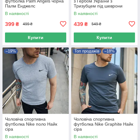
футболка Palm Angels чорна
з Гербом України з
Палм Енджелс
Тризубцем під шеврони
чорна
В наявності
В наявності
399
439
₴
₴
499 ₴
549 ₴
Купити
Купити
–19%
Топ продажів
–18%
Чоловіча спортивна
Чоловіча спортивна
футболка Nike поло Найк
футболка Nike Graphite Найк
сіра
сіра
В наявності
В наявності