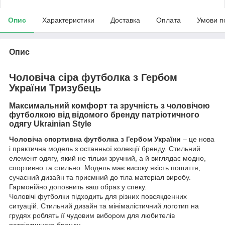
Опис
Характеристики
Доставка
Оплата
Умови п
Опис
Чоловіча сіра футболка з Гербом
України Тризубець
Максимальний комфорт та зручність з чоловічою
футболкою від відомого бренду патріотичного
одягу
Ukrainian Style
Чоловіча спортивна футболка з Гербом України
– це нова
і практична модель з останньої колекції бренду. Стильний
елемент одягу, який не тільки зручний, а й виглядає модно,
спортивно та стильно. Модель має високу якість пошиття,
сучасний дизайн та приємний до тіла матеріал виробу.
Гармонійно доповнить ваш образ у спеку.
Чоловічі футболки підходить для різних повсякденних
ситуацій. Стильний дизайн та мінімалістичний логотип на
грудях роблять її чудовим вибором для любителів
патріотичного бренду.