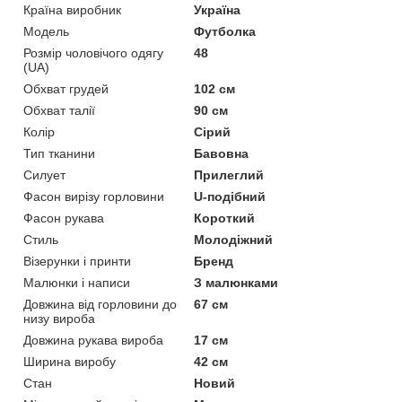
Країна виробник
Україна
Модель
Футболка
Розмір чоловічого одягу
48
(UA)
Обхват грудей
102 см
Обхват талії
90 см
Колір
Сірий
Тип тканини
Бавовна
Силует
Прилеглий
Фасон вирізу горловини
U-подібний
Фасон рукава
Короткий
Стиль
Молодіжний
Візерунки і принти
Бренд
Малюнки і написи
З малюнками
Довжина від горловини до
67 см
низу вироба
Довжина рукава вироба
17 см
Ширина виробу
42 см
Стан
Новий