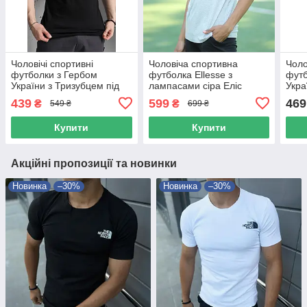
Чоловічі спортивні
Чоловіча спортивна
Чоло
футболки з Гербом
футболка Ellesse з
футб
України з Тризубцем під
лампасами сіра Еліс
Укра
шеврони чорна
виш
439
599
469
₴
₴
549 ₴
699 ₴
Купити
Купити
Акційні пропозиції та новинки
Новинка
–30%
Новинка
–30%