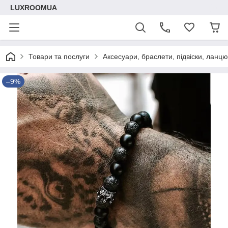
LUXROOMUА
Товари та послуги
Аксесуари, браслети, підвіски, ланц
–9%