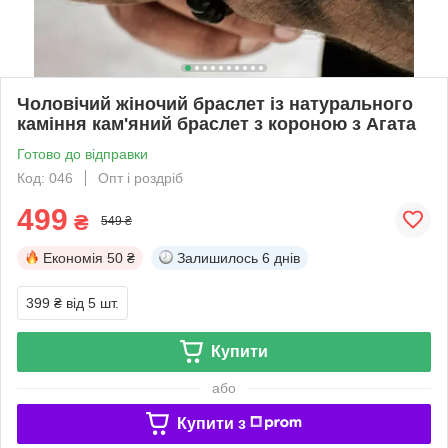
Чоловічий жіночий браслет із натурального
каміння кам'яний браслет з короною з Агата
Готово до відправки
Код: 046
Опт і роздріб
499
₴
549 ₴
Економія
50 ₴
Залишилось
6 днів
399 ₴
від 5 шт.
Купити
або
Купити з