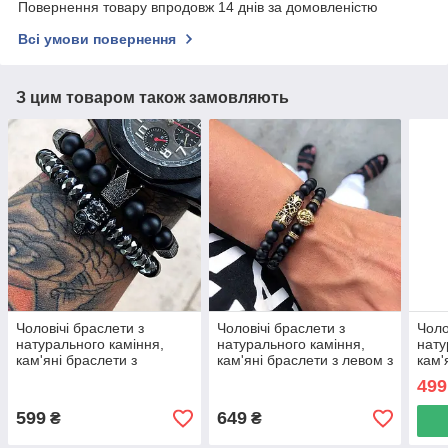
Повернення товару впродовж 14 днів за домовленістю
Всі умови повернення
З цим товаром також замовляють
Чоловічі браслети з
Чоловічі браслети з
Чоло
натурального каміння,
натурального каміння,
нату
кам'яні браслети з
кам'яні браслети з левом з
кам'
короною та черепом
агату комплект
зі с
499
комплект
599
649
₴
₴