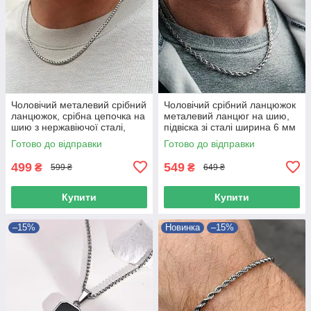
Чоловічий металевий срібний
Чоловічий срібний ланцюжок
ланцюжок, срібна цепочка на
металевий ланцюг на шию,
шию з нержавіючої сталі,
підвіска зі сталі ширина 6 мм
підвіска Бісмарк 4 мм
Готово до відправки
Готово до відправки
499
549
₴
₴
599 ₴
649 ₴
Купити
Купити
–15%
Новинка
–15%