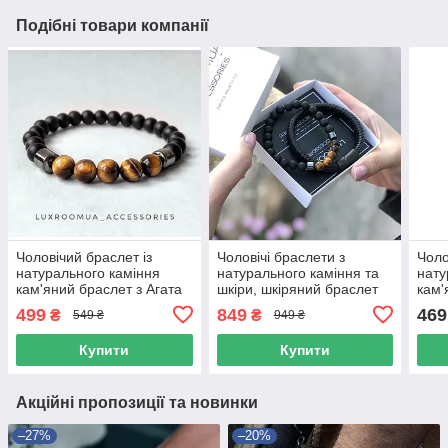
Подібні товари компанії
Чоловічий браслет із
Чоловічі браслети з
Чоло
натурального каміння
натурального каміння та
нату
кам'яний браслет з Агата
шкіри, шкіряний браслет
кам'
зі сталевими вставками
кам'яний браслет
кор
499
849
469
₴
₴
549 ₴
949 ₴
комплект
Купити
Купити
Акційні пропозиції та новинки
–27%
–20%