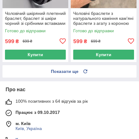
Чоловічий шкіряний плетений
Чоловічі браслети з
браслет, браслет зі шкіри
натурального каміння кам'яні
чорний зі срібними вставками
браслети з агату з короною
набір
Готово до відправки
Готово до відправки
599
599
₴
₴
699 ₴
699 ₴
Купити
Купити
Показати ще
Про нас
100% позитивних з 64 відгуків за рік
Працює з 09.10.2017
м. Київ
Київ, Україна