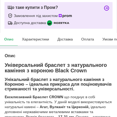
Що таке купити з Пром?
Замовлення під захистом
Доступна доставка
Опис
Характеристики
Доставка
Оплата
Умови п
Опис
Універсальний браслет з натурального
каміння з короною Black Crown
Унікальний браслет з натурального каміння з
Короною
– ідеальна прикраса для поціновувачів
стриманості та універсальності.
Ексклюзивний Браслет CROWN
що поєднує в собі
унікальність та елегантність. У даній моделі використовуються
натуральні камені –
Агат, Вулканіт та Цирконій,
ідеально
доповнені нержавіючими металевими вставками та
кришталем. Розмір браслета –
17-21 см.
Основа – еластична