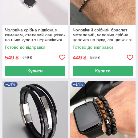
Чоловіча срібна підвіска з
Чоловічий срібний браслет
каменем, сталевий ланцюжок
металевий, чоловіча срібна
на шию кулон з нержавіючої
цепочка на руку, ланцюжок зі
сталі
сталі 3 мм
Готово до відправки
Готово до відправки
549
449
₴
₴
649 ₴
529 ₴
Купити
Купити
–14%
–14%